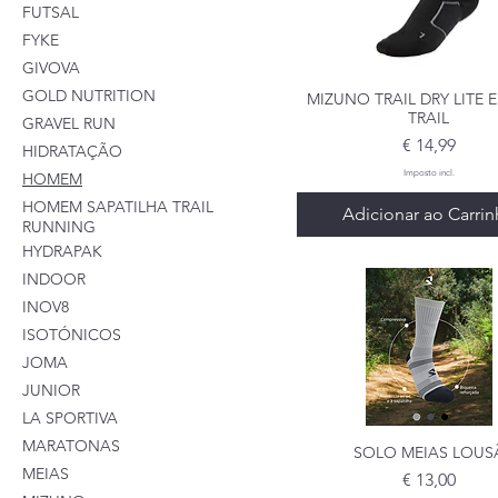
FUTSAL
FYKE
GIVOVA
GOLD NUTRITION
MIZUNO TRAIL DRY LITE
Visualização rápid
TRAIL
GRAVEL RUN
Preço
€ 14,99
HIDRATAÇÃO
Imposto incl.
HOMEM
HOMEM SAPATILHA TRAIL
Adicionar ao Carri
RUNNING
HYDRAPAK
INDOOR
INOV8
ISOTÓNICOS
JOMA
JUNIOR
LA SPORTIVA
MARATONAS
SOLO MEIAS LOUS
Visualização rápid
MEIAS
Preço
€ 13,00