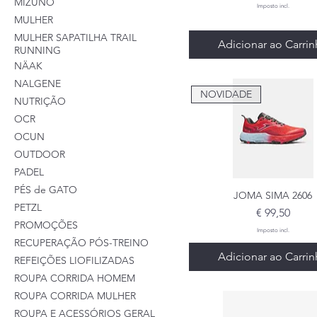
MIZUNO
Imposto incl.
MULHER
MULHER SAPATILHA TRAIL
Adicionar ao Carri
RUNNING
NÄAK
NALGENE
NOVIDADE
NUTRIÇÃO
OCR
OCUN
OUTDOOR
PADEL
PÉS de GATO
Visualização rápid
JOMA SIMA 2606
PETZL
Preço
€ 99,50
PROMOÇÕES
Imposto incl.
RECUPERAÇÃO PÓS-TREINO
Adicionar ao Carri
REFEIÇÕES LIOFILIZADAS
ROUPA CORRIDA HOMEM
ROUPA CORRIDA MULHER
ROUPA E ACESSÓRIOS GERAL