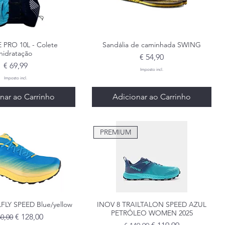
 PRO 10L - Colete
lização rápida
Sandália de caminhada SWING
Visualização rápida
hidratação
Preço
€ 54,90
Preço
€ 69,99
Imposto incl.
Imposto incl.
nar ao Carrinho
Adicionar ao Carrinho
PREMIUM
FLY SPEED Blue/yellow
lização rápida
INOV 8 TRAILTALON SPEED AZUL
Visualização rápida
PETRÓLEO WOMEN 2025
ço normal
Preço promocional
€ 128,00
60,00
Preço normal
Preço promocional