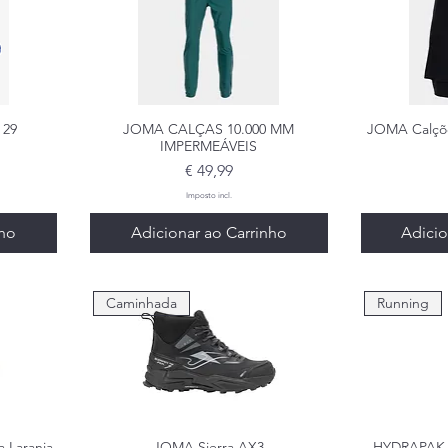
 29
a
JOMA CALÇAS 10.000 MM
Visualização rápida
JOMA Calçõe
Visua
IMPERMEÁVEIS
Preço
€ 49,99
Imposto incl.
nho
Adicionar ao Carrinho
Adicio
Caminhada
Running
 Laranja
a
Visualização rápida
JOMA Sierra AX3
HYDRAPAK S
Visua