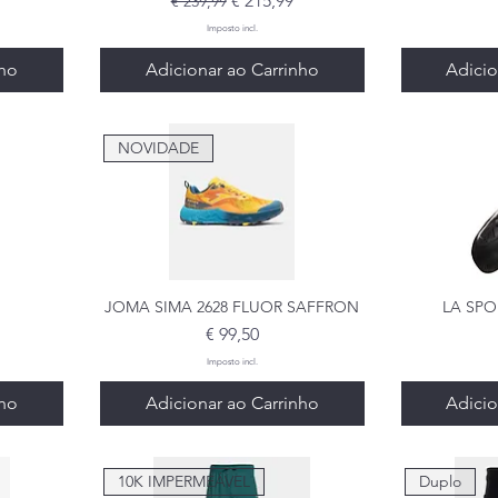
€ 215,99
€ 239,99
Imposto incl.
nho
Adicionar ao Carrinho
Adicio
NOVIDADE
a
JOMA SIMA 2628 FLUOR SAFFRON
Visualização rápida
LA SPO
Visua
Preço
€ 99,50
Imposto incl.
nho
Adicionar ao Carrinho
Adicio
10K IMPERMEÁVEL
Duplo