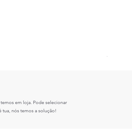
SIS OAT BA
Preço prom
A partir de
Imposto incl.
temos em loja. Pode selecionar
é tua, nós temos a solução!