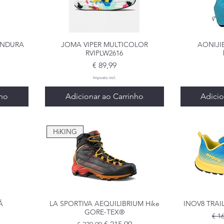
 ENDURA
a
JOMA VIPER MULTICOLOR
Visualização rápida
AONIJIE
Visua
RVIPLW2616
Preço
€ 89,99
Imposto incl.
nho
Adicionar ao Carrinho
Adicio
HiKING
Ã
a
LA SPORTIVA AEQUILIBRIUM Hike
Visualização rápida
INOV8 TRAIL
Visua
GORE-TEX®
Pre
€ 1
Preço normal
Preço promocional