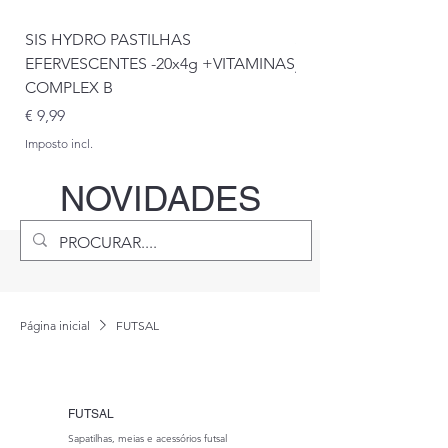
SIS HYDRO PASTILHAS
SIS OAT BAR 70g
EFERVESCENTES -20x4g +VITAMINAS
Preço promocional
A partir de
COMPLEX B
Imposto incl.
Preço
€ 9,99
Imposto incl.
NOVIDADES
Página inicial
FUTSAL
FUTSAL
Sapatilhas, meias e acessórios futsal