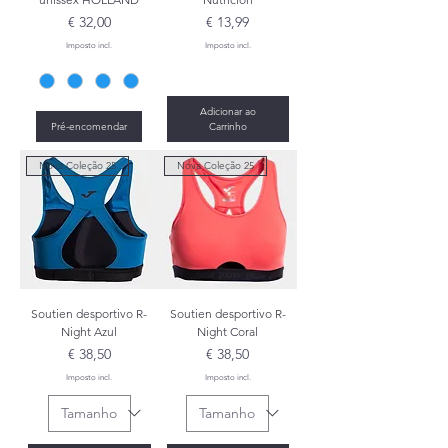
Preço
Preço
€ 32,00
€ 13,99
Imposto incl.
Imposto incl.
Adicionar ao
Pré-encomendar
Carrinho
Nova Coleção 25
Nova Coleção 25
Soutien desportivo R-
Soutien desportivo R-
Night Azul
Night Coral
Preço
Preço
€ 38,50
€ 38,50
Imposto incl.
Imposto incl.