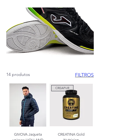
14 produtos
FILTROS
CREAPUR
GIVOVA Jaqueta
CREATINA Gold
unissex HOLLAND
Nutricion