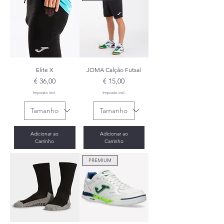
Elite X
JOMA Calção Futsal
Preço
Preço
€ 36,00
€ 15,00
Imposto incl.
Imposto incl.
Adicionar ao
Adicionar ao
Carrinho
Carrinho
PREMIUM