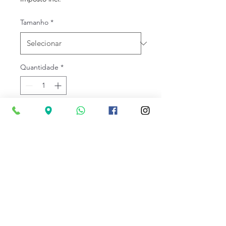
Tamanho
*
Quantidade
*
Adicionar ao carrinho
Tênis de corrida de trilho para
treinos em solo macio e
terreno misto.
Especificações técnicas
Perfeito para
treino diário
e
corridas de trilha mais longas
O solado de borracha com infusão de