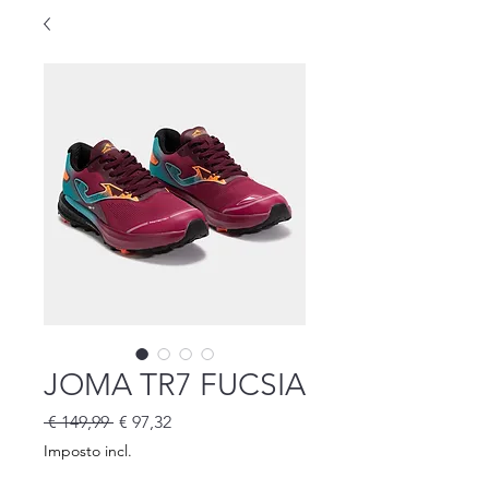
JOMA TR7 FUCSIA
Preço
Preço
 € 149,99 
€ 97,32
normal
promocional
Imposto incl.