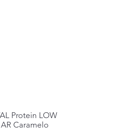
SIS OAT BA
Preço prom
A partir de
Imposto incl.
AL Protein LOW
AR Caramelo