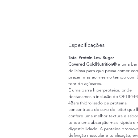
Especificações
Total Protein Low Sugar
Covered
GoldNutrition®
é uma bar
deliciosa para que possa comer co
prazer, mas ao mesmo tempo com 
teor de açúcares.
É uma barra hiperproteica, onde
destacamos a inclusão de OPTIPEP
4Bars (hidrolisado de proteína
concentrada do soro do leite) que 
confere uma melhor textura e sabo
tendo uma absorção mais rápida e 
digestibilidade. A proteína promov
definição muscular e tonificação, ev