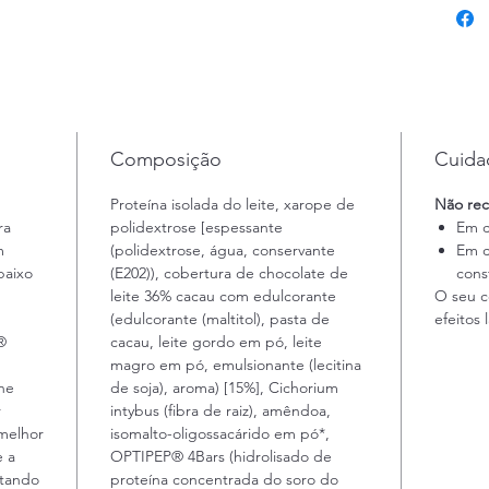
30g
Valida
13/01/
Composição
Cuidad
Proteína isolada do leite, xarope de
Não re
ra
polidextrose [espessante
Em c
m
(polidextrose, água, conservante
Em c
baixo
(E202)), cobertura de chocolate de
const
leite 36% cacau com edulcorante
O seu c
(edulcorante (maltitol), pasta de
efeitos 
®
cacau, leite gordo em pó, leite
magro em pó, emulsionante (lecitina
lhe
de soja), aroma) [15%], Cichorium
r
intybus (fibra de raiz), amêndoa,
melhor
isomalto-oligossacárido em pó*,
e a
OPTIPEP® 4Bars (hidrolisado de
itando
proteína concentrada do soro do