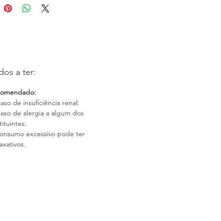
de:
2026
os a ter:
comendado:
aso de insuficiência renal:
aso de alergia a algum dos
ituintes.
onsumo excessivo pode ter
laxativos.