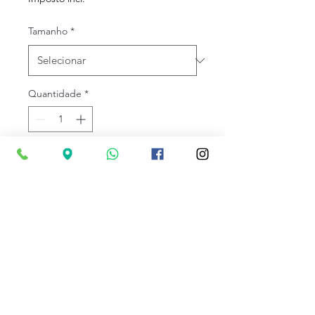
Tamanho
*
Quantidade
*
Adicionar ao carrinho
Sapatilhas de corrida de
trail masculino. Adequado
para iniciantes. Comece suas
primeiras aventuras nas
montanhas com eles! Eles
Especificações
oferecerão a você bom
amortecimento, estabilidade
O cabedal é feito de malha respirável,