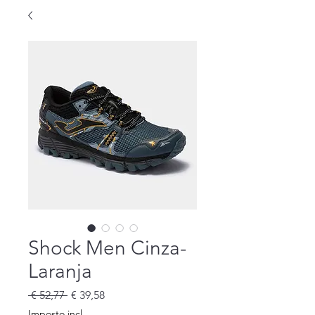
Shock Men Cinza-
Laranja
Preço
Preço
 € 52,77 
€ 39,58
normal
promocional
Imposto incl.