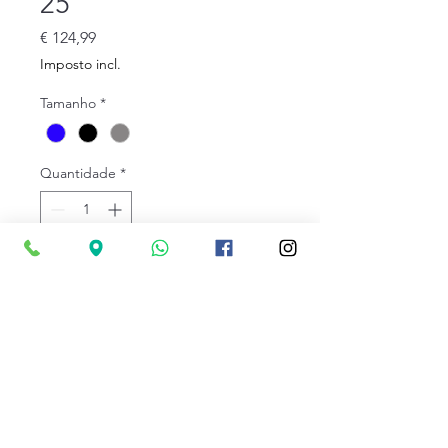
25
Preço
€ 124,99
Imposto incl.
Tamanho
*
Quantidade
*
Adicionar ao carrinho
Sapatilhas de montanha para
homem. Na Joma,
adaptamos os nossos
modelos de trail mais
emblemáticos, como o Sima,
Especificações técnicas