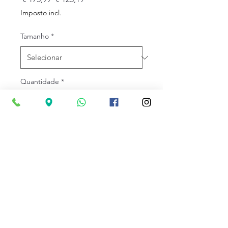
normal
promocional
Imposto incl.
Tamanho
*
Quantidade
*
Esgotado
Notifique-me quando estiver disponível
Cor: Tempestade AZUL |
Limão
Ténis de corrida respirável
para treino