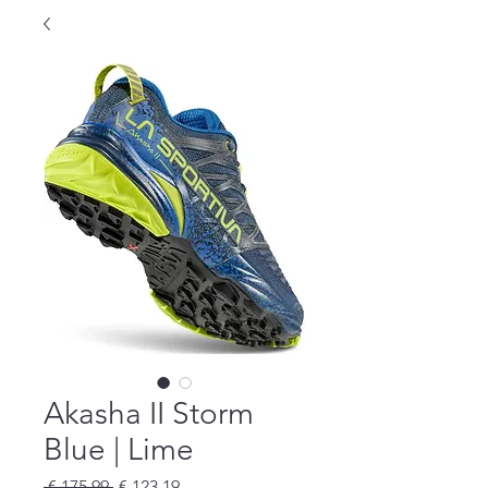
Akasha II Storm
Blue | Lime
Preço
Preço
 € 175,99 
€ 123,19