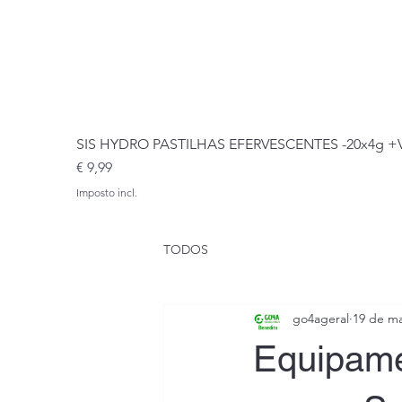
SIS HYDRO PASTILHAS EFERVESCENTES -20x4g 
Preço
€ 9,99
Imposto incl.
TODOS
go4ageral
19 de ma
Equipame