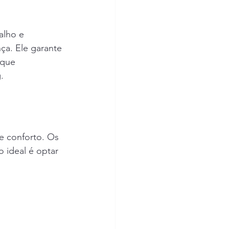
alho e 
ça. Ele garante 
 que 
.
e conforto. Os 
o ideal é optar 