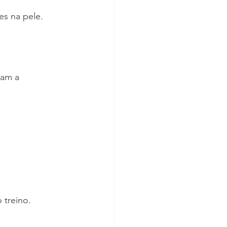
es na pele.
tam a 
 treino.