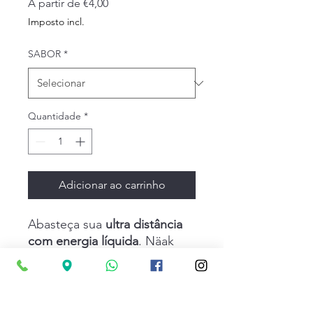
Preço
A partir de
€4,00
promocional
Imposto incl.
SABOR
*
Quantidade
*
Adicionar ao carrinho
Abasteça sua
ultra distância
com energia líquida
. Näak
Ultra Energy™ Drink Mix
fornece 250 calorias ou 55g
hIDRATOS CARBONO por
Ingredientes
500ml de água. De ação