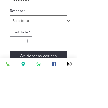
Tamanho
*
Quantidade
*
Adicionar ao carrinho
Projetadas para longos
quilómetros nos trilhos mais
variados do mundo,
estas sapatilhas de corrida
DETALHES DO PRODUTO
leve e responsivas oferecem
o máximo em conforto e
Specifications: