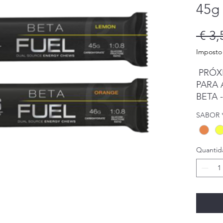
45g
 € 3,
Imposto 
PRÓXI
PARA 
BETA -
comple
SABOR
resistê
ENERG
Quantid
Uma g
de dup
carboi
atleta
sessõe
LEVE 