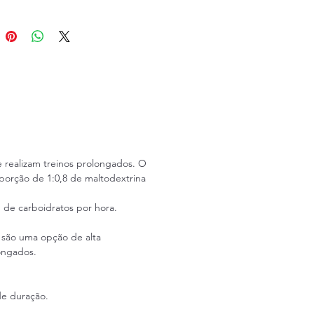
E
 45 g de carboidratos de
fonte.
e a proporção de
dratos
ção avançada de 1:0,8 de
extrina e frutose
ETADO PARA MAIOR
ILIDADE
e realizam treinos prolongados. O
lução superior de nutrição
orção de 1:0,8 de maltodextrina
xercícios com duração
or a 2 horas.
 de carboidratos por hora.
L são uma opção de alta
longados.
de duração.